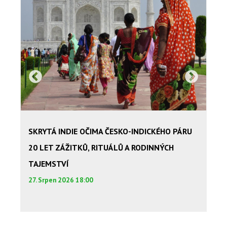
SKRYTÁ INDIE OČIMA ČESKO-INDICKÉHO PÁRU
DE
20 LET ZÁŽITKŮ, RITUÁLŮ A RODINNÝCH
1. Z
TAJEMSTVÍ
27. Srpen 2026 18:00