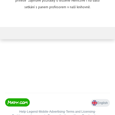
přinese zajímavé poznatky o Boženě Němcové i na další
setkání s panem profesorem v naší knihovně.